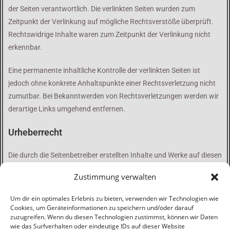
der Seiten verantwortlich. Die verlinkten Seiten wurden zum
Zeitpunkt der Verlinkung auf mögliche Rechtsverstöße überprüft.
Rechtswidrige Inhalte waren zum Zeitpunkt der Verlinkung nicht
erkennbar.
Eine permanente inhaltliche Kontrolle der verlinkten Seiten ist
jedoch ohne konkrete Anhaltspunkte einer Rechtsverletzung nicht
zumutbar. Bei Bekanntwerden von Rechtsverletzungen werden wir
derartige Links umgehend entfernen.
Urheberrecht
Die durch die Seitenbetreiber erstellten Inhalte und Werke auf diesen
Seiten unterliegen dem deutschen Urheberrecht. Die
Zustimmung verwalten
Vervielfältigung, Bearbeitung, Verbreitung und jede Art der
Verwertung außerhalb der Grenzen des Urheberrechtes bedürfen
Um dir ein optimales Erlebnis zu bieten, verwenden wir Technologien wie
der schriftlichen Zustimmung des jeweiligen Autors bzw. Erstellers.
Cookies, um Geräteinformationen zu speichern und/oder darauf
zuzugreifen. Wenn du diesen Technologien zustimmst, können wir Daten
Downloads und Kopien dieser Seite sind nur für den privaten, nicht
wie das Surfverhalten oder eindeutige IDs auf dieser Website