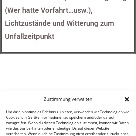
(Wer hatte Vorfahrt…usw.),
Lichtzustände und Witterung zum
Unfallzeitpunkt
Ing. und Sachverständigenbüro Herholz
KFZ Sachverständiger
Zustimmung verwalten
KFZ Schätzungsstelle
Um dir ein optimales Erlebnis zu bieten, verwenden wir Technologien wie
Cookies, um Geräteinformationen zu speichern und/oder darauf
zuzugreifen. Wenn du diesen Technologien zustimmst, können wir Daten
wie das Surfverhalten oder eindeutige IDs auf dieser Website
SO ERREICHEN SIE UNS
verarbeiten. Wenn du deine Zustimmung nicht erteilst oder zurückziehst,